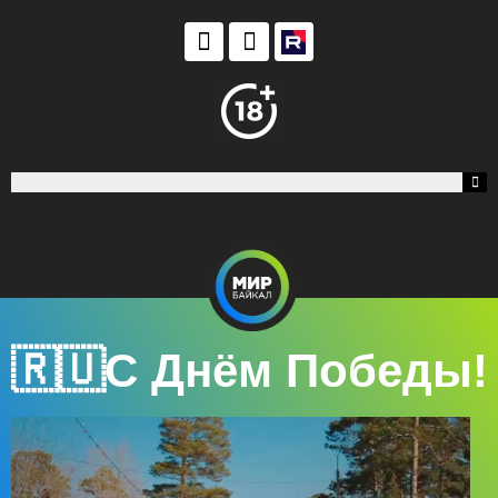
🇷🇺С Днём Победы!