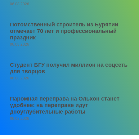
06.08.2026
Потомственный строитель из Бурятии
отмечает 70 лет и профессиональный
праздник
06.08.2026
Студент БГУ получил миллион на соцсеть
для творцов
06.08.2026
Паромная переправа на Ольхон станет
удобнее: на переправе идут
дноуглубительные работы
06.08.2026