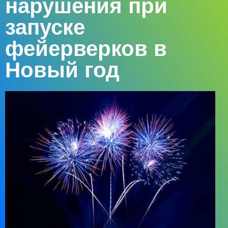
нарушения при
запуске
фейерверков в
Новый год