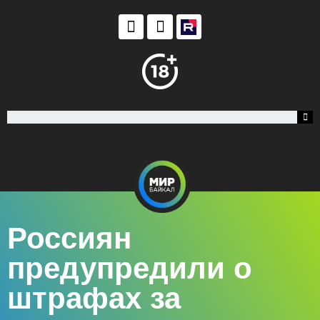
Россиян
предупредили о
штрафах за