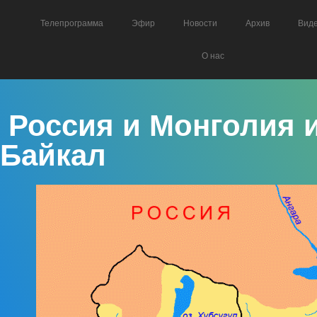
Телепрограмма
Эфир
Новости
Архив
Вид
О нас
Россия и Монголия и
Байкал