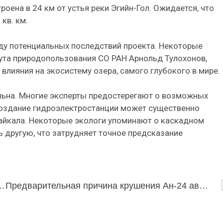
роена в 24 км от устья реки Эгийн-Гол. Ожидается, что
кв. км.
воду потенциальных последствий проекта. Некоторые
тута природопользования СО РАН Арнольд Тулохонов,
 влияния на экосистему озера, самого глубокого в мире.
альна. Многие эксперты предостерегают о возможных
 создание гидроэлектростанции может существенно
айкала. Некоторые экологи упоминают о каскадном
 другую, что затрудняет точное предсказание
дяной грот на Мунку-Сардык
Предварительная причина крушения Ан-24 авиакомпании «Ангара» — ошибка экипажа.