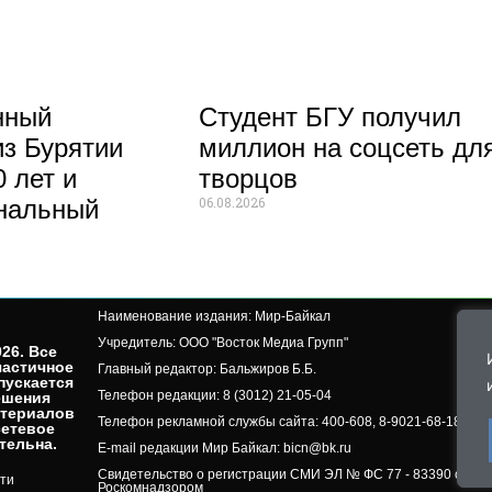
нный
Студент БГУ получил
из Бурятии
миллион на соцсеть дл
 лет и
творцов
06.08.2026
нальный
Наименование издания: Мир-Байкал
Учредитель: ООО "Восток Медиа Групп"
26. Все
частичное
Главный редактор: Бальжиров Б.Б.
пускается
Телефон редакции: 8 (3012) 21-05-04
ешения
атериалов
Телефон рекламной службы сайта: 400-608, 8-9021-68-18-50, 
сетевое
ельна.​
E-mail редакции Мир Байкал: bicn@bk.ru
Свидетельство о регистрации СМИ ЭЛ № ФС 77 - 83390 от 07.
ти
Роскомнадзором