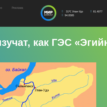
ео
Реклама
31℃ Улан-Удэ
81.4077
94.0585
зучат, как ГЭС «Эгий