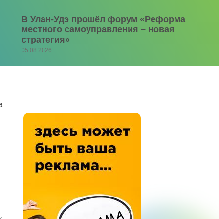
В Улан-Удэ прошёл форум «Реформа
местного самоуправления – новая
стратегия»
05.08.2026
а
,