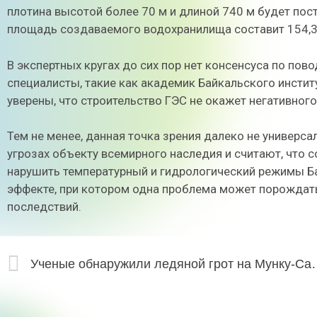
плотина высотой более 70 м и длиной 740 м будет пост
площадь создаваемого водохранилища составит 154,3 
В экспертных кругах до сих пор нет консенсуса по по
специалисты, такие как академик Байкальского инсти
уверены, что строительство ГЭС не окажет негативного
Тем не менее, данная точка зрения далеко не универс
угрозах объекту всемирного наследия и считают, что
нарушить температурный и гидрологический режимы Б
эффекте, при котором одна проблема может порождать
последствий.
Ученые обнаружили ле