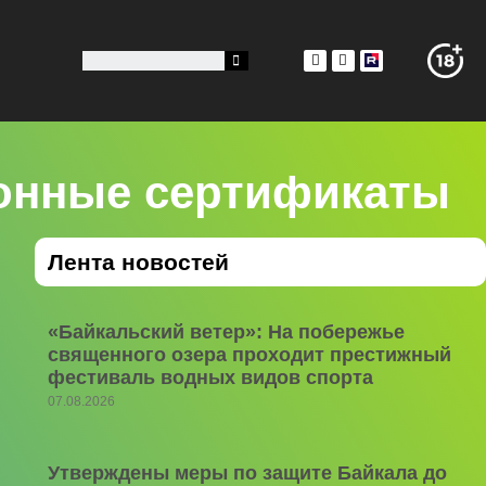
ронные сертификаты
Лента новостей
«Байкальский ветер»: На побережье
священного озера проходит престижный
фестиваль водных видов спорта
07.08.2026
Утверждены меры по защите Байкала до