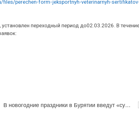
u/files/perechen-form-jeksportnyh-veterinarnyh-sertifikatov
 установлен переходный период до02.03.2026. В течени
заявок:
урсе
В новогодние праздники в Бурятии введут «сухой закон»