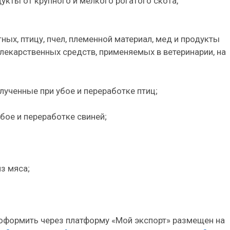
кты от крупного и мелкого рогатого скота,
ных, птицу, пчел, племенной материал, мед и продукты
лекарственных средств, применяемых в ветеринарии, на
лученные при убое и переработке птиц;
бое и переработке свиней;
из мяса;
оформить через платформу «Мой экспорт» размещен на