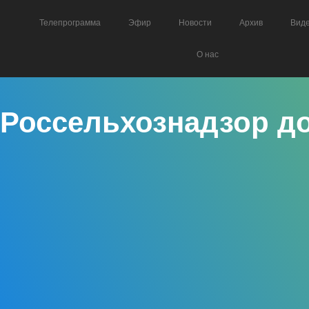
Телепрограмма
Эфир
Новости
Архив
Вид
О нас
Россельхознадзор д