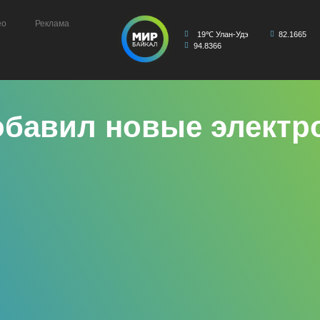
ео
Реклама
19℃ Улан-Удэ
82.1665
94.8366
обавил новые элект