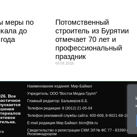
ы меры по
Потомственный
кала до
строитель из Бурятии
 года
отмечает 70 лет и
профессиональный
праздник
06.08.2026
Наименование издания: Мир-Байкал
Учредитель: ООО "Восток Медиа Групп"
26. Все
частичное
Главный редактор: Бальжиров Б.Б.
пускается
Телефон редакции: 8 (3012) 21-05-04
ешения
атериалов
Телефон рекламной службы сайта: 400-608, 8-9021-68-18-50, 
сетевое
ельна.​
E-mail редакции Мир Байкал: bicn@bk.ru
Свидетельство о регистрации СМИ ЭЛ № ФС 77 - 83390 от 07.
ти
Роскомнадзором