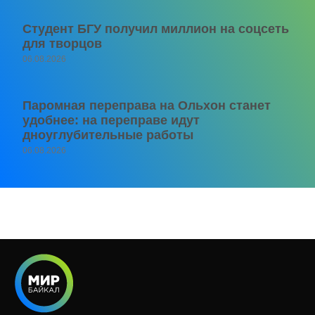
Студент БГУ получил миллион на соцсеть
для творцов
06.08.2026
Паромная переправа на Ольхон станет
удобнее: на переправе идут
дноуглубительные работы
06.08.2026