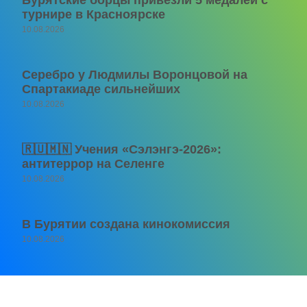
турнире в Красноярске
10.08.2026
Серебро у Людмилы Воронцовой на
Спартакиаде сильнейших
10.08.2026
🇷🇺🇲🇳 Учения «Сэлэнгэ-2026»:
антитеррор на Селенге
10.08.2026
В Бурятии создана кинокомиссия
10.08.2026