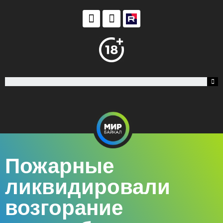
Пожарные
ликвидировали
возгорание