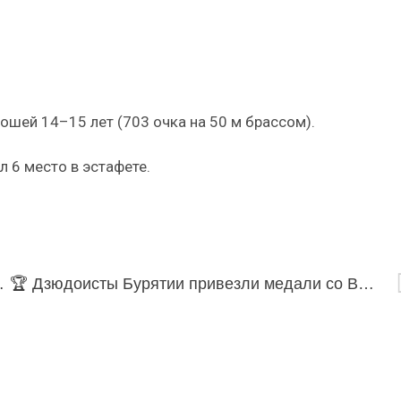
ошей 14–15 лет (703 очка на 50 м брассом).
 6 место в эстафете.
 назначения БАДов
🏆 Дзюдоисты Бурятии привезли медали со Всероссийских соревнований