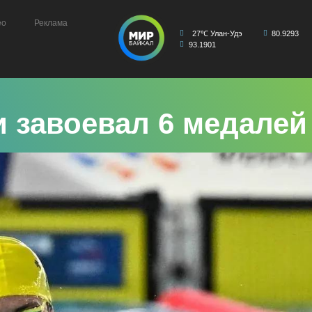
ео
Реклама
27℃ Улан-Удэ
80.9293
93.1901
и завоевал 6 медалей