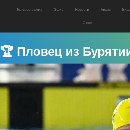
Телепрограмма
Эфир
Новости
Архив
Вид
О нас
🏆 Пловец из Буряти