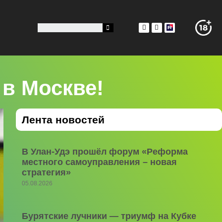
 в Москве!
Лента новостей
В Улан-Удэ прошёл форум «Реформа
местного самоуправления – новая
стратегия»
05.08.2026
Бурятские лучники — триумф на Кубке