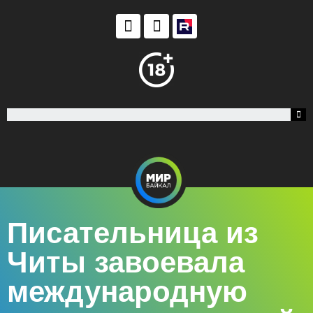
Писательница из
Читы завоевала
международную