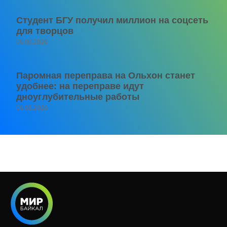
Студент БГУ получил миллион на соцсеть
для творцов
06.08.2026
Паромная переправа на Ольхон станет
удобнее: на переправе идут
дноуглубительные работы
06.08.2026