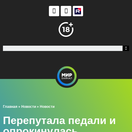
Главная
»
Новости
»
Новости
Перепутала педали и
опрокинулась