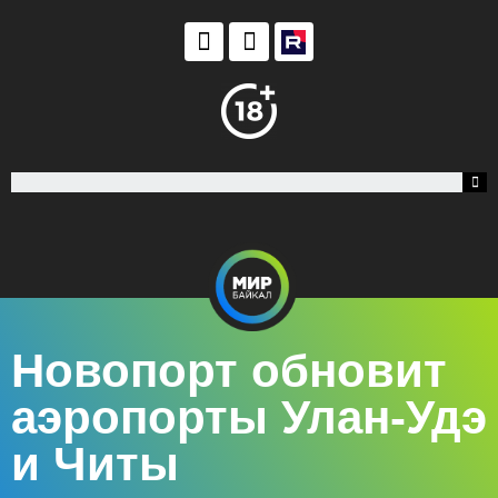
Новопорт обновит
аэропорты Улан-Удэ
и Читы