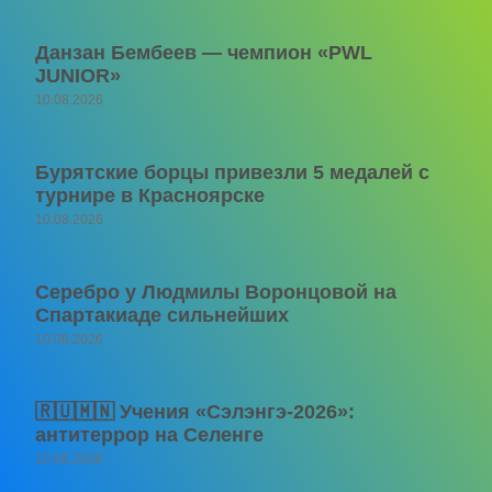
Данзан Бембеев — чемпион «PWL
JUNIOR»
10.08.2026
Бурятские борцы привезли 5 медалей с
турнире в Красноярске
10.08.2026
Серебро у Людмилы Воронцовой на
Спартакиаде сильнейших
10.08.2026
🇷🇺🇲🇳 Учения «Сэлэнгэ-2026»:
антитеррор на Селенге
10.08.2026