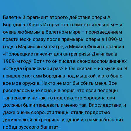
Балетный фрагмент второго действия оперы А.
Бородина «Князь Игорь» стал самостоятельным – и
очень любимым в балетном мире – произведением
практически сразу после премьеры оперы в 1890-м
году в Мариинском театре, а Михаил Фокин поставил
«Половецкие пляски» для антрепризы Дягилева в
1909-м году. Вот что он писал в своих воспоминаниях:
«Откуда брались мои pas? Я бы сказал – из музыки. Я
пришел с нотами Бородина под мышкой, и это было
все мое оружие. Никто не мог бы сбить меня. Все
рисовалось мне ясно, и я верил, что если половцы
танцевали и не так, то под оркестр Бородина они
должны были танцевать именно так. Впоследствии, и
даже очень скоро, эти танцы стали гордостью
дягилевской антрепризы и одной из самых больших
побед русского балета».