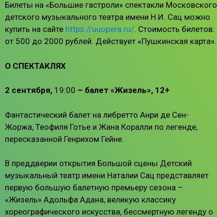
Билеты на «Большие гастроли» спектакли Московского
детского музыкального театра имени Н.И. Сац можно
купить на сайте
https://uuopera.ru/
. Стоимость билетов:
от 500 до 2000 рублей. Действует «Пушкинская карта».
О СПЕКТАКЛЯХ
2 сентября,
19:00
– балет «Жизель», 12+
Фантастический балет на либретто Анри де Сен-
Жоржа, Теофиля Готье и Жана Коралли по легенде,
пересказанной Генрихом Гейне.
В преддверии открытия Большой сцены Детский
музыкальный театр имени Наталии Сац представляет
первую большую балетную премьеру сезона –
«Жизель» Адольфа Адана, великую классику
хореографического искусства, бессмертную легенду о