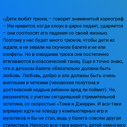
«Дети любят трюки, – говорит знаменитый хореограф.
– Им нравится, когда клоун в цирке падает, ударяется
– они соотносят его падения со своей жизнью.
Поэтому у нас будет много трюков, чтобы дети их
ждали, а не зевали на скучном балете и не ели
конфеты. Но в ожидании трюка они постепенно
втягиваются в классический танец. Еще я точно знаю,
что в детском балете обязательно должна быть
любовь. Любовь, добро и зло должны быть очень
внятными и четкими (чеховские полутона и
достоевский надрыв ребенок вряд ли поймет). Но,
разумеется, с учетом сегодняшней стремительной
эстетики, со скоростью «Тома и Джерри». И все-таки
впрямую идти на поводу у компьютерных игр и
мультиков я бы не стал, ведь у балета совсем другая
стилистика. Неплохо все-таки вернуть детей немножко