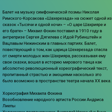
Балет на музыку симфонической поэмы Николая
Римского-Корсакова «Шахерезада» на сюжет одной из
сказок «Тысячи и одной ночи» – «О царе Шахрияре и
его брате» – Михаил Фокин поставил в 1910 году в
антрепризе Сергея Дягилева с Идой Рубинштейн и
Вацлавым Нижинским в главных партиях. Балет,
повествующий о том, как царица Шехерезада спасла
от смерти молодых жен Шахрияра, рассказывая ему
свои сказки, вошел в историю мирового танца как
абсолютно революционный хореографический текст,
пропитанный страстью и эмоциями насколько это
было возможно в пространстве театра начала ХХ века.
Хореография Михаила Фокина
Возобновление народного артиста России Андриса
Лиепы