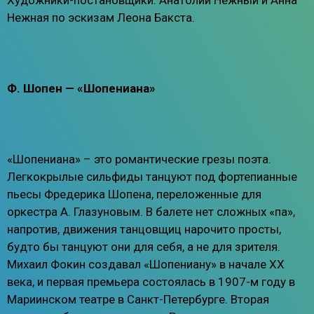
Художники-постановщики: Анатолий Нежный и Анна
Нежная по эскизам Леона Бакста.
Ф. Шопен — «Шопениана»
«Шопениана» – это романтические грезы поэта.
Легкокрылые сильфиды танцуют под фортепианные
пьесы Фредерика Шопена, переложенные для
оркестра А. Глазуновым. В балете нет сложных «па»,
напротив, движения танцовщиц нарочито просты,
будто бы танцуют они для себя, а не для зрителя.
Михаил Фокин создавал «Шопениану» в начале XX
века, и первая премьера состоялась в 1907-м году в
Мариинском театре в Санкт-Петербурге. Вторая