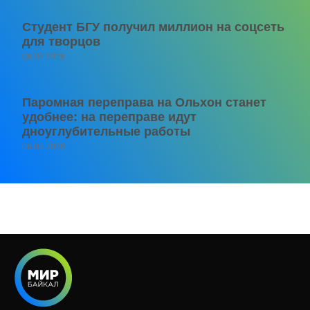
Студент БГУ получил миллион на соцсеть
для творцов
06.08.2026
Паромная переправа на Ольхон станет
удобнее: на переправе идут
дноуглубительные работы
06.08.2026