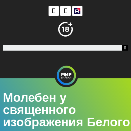
Молебен у
священного
изображения Белого