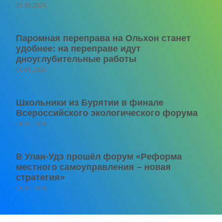
06.08.2026
Паромная переправа на Ольхон станет
удобнее: на переправе идут
дноуглубительные работы
06.08.2026
Школьники из Бурятии в финале
Всероссийского экологического форума
06.08.2026
В Улан-Удэ прошёл форум «Реформа
местного самоуправления – новая
стратегия»
05.08.2026