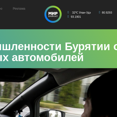
ео
Реклама
32℃ Улан-Удэ
80.9293
93.1901
шленности Бурятии о
ых автомобилей