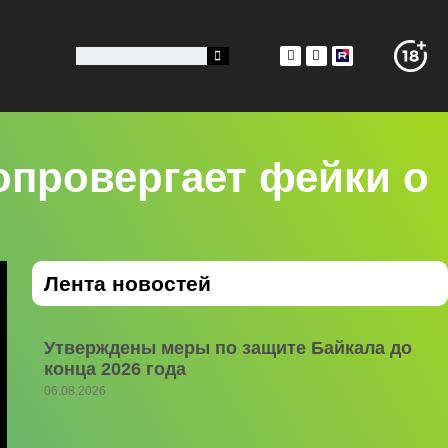
провергает фейки о
Лента новостей
Утверждены меры по защите Байкала до
конца 2026 года
06.08.2026