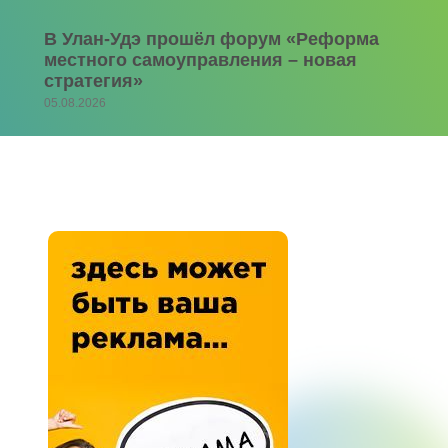
В Улан-Удэ прошёл форум «Реформа
местного самоуправления – новая
стратегия»
05.08.2026