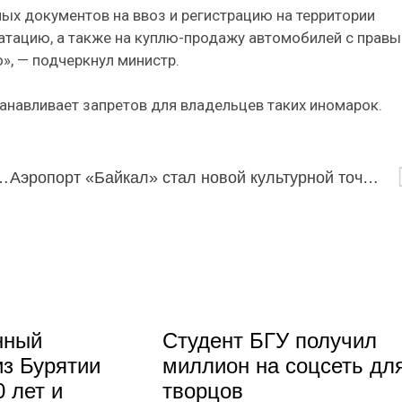
ых документов на ввоз и регистрацию на территории
уатацию, а также на куплю-продажу автомобилей с прав
», — подчеркнул министр.
анавливает запретов для владельцев таких иномарок.
кробного разнообразия байкальских горячих источников
Аэропорт «Байкал» стал новой культурной точкой Бурятии
нный
Студент БГУ получил
из Бурятии
миллион на соцсеть дл
 лет и
творцов