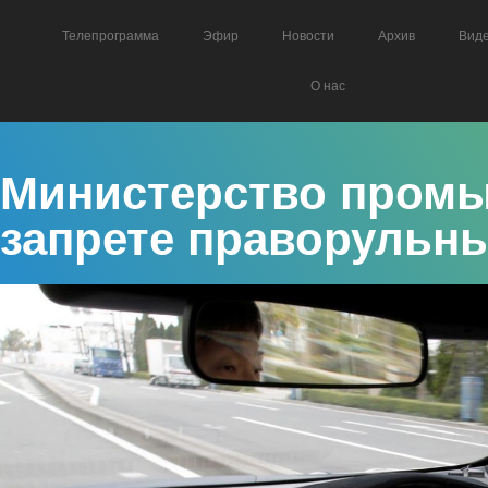
Телепрограмма
Эфир
Новости
Архив
Вид
О нас
Министерство промы
запрете праворульн