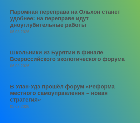
Паромная переправа на Ольхон станет
удобнее: на переправе идут
дноуглубительные работы
06.08.2026
Школьники из Бурятии в финале
Всероссийского экологического форума
06.08.2026
В Улан-Удэ прошёл форум «Реформа
местного самоуправления – новая
стратегия»
05.08.2026