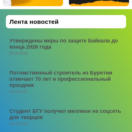
Лента новостей
Утверждены меры по защите Байкала до
конца 2026 года
06.08.2026
Потомственный строитель из Бурятии
отмечает 70 лет и профессиональный
праздник
06.08.2026
Студент БГУ получил миллион на соцсеть
для творцов
06.08.2026