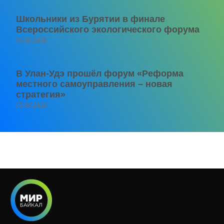
Школьники из Бурятии в финале
Всероссийского экологического форума
06.08.2026
В Улан-Удэ прошёл форум «Реформа
местного самоуправления – новая
стратегия»
05.08.2026