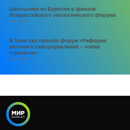
Школьники из Бурятии в финале
Всероссийского экологического форума
06.08.2026
В Улан-Удэ прошёл форум «Реформа
местного самоуправления – новая
стратегия»
05.08.2026