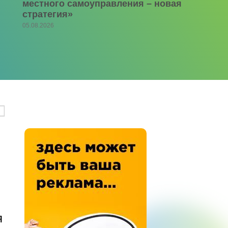
местного самоуправления – новая
стратегия»
05.08.2026
я