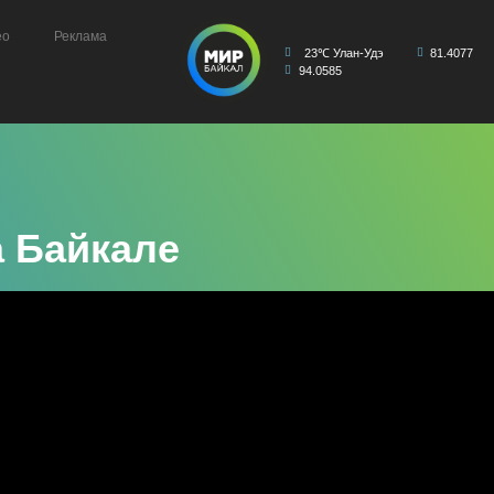
ео
Реклама
23℃ Улан-Удэ
81.4077
94.0585
а Байкале