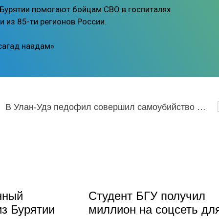
 Бурятии помогают бойцам СВО в госпиталях
и из 85-ти регионов России.
Асагад наадам»
В Улан-Удэ педофил совершил самоубийство в СИЗО
нный
Студент БГУ получил
из Бурятии
миллион на соцсеть дл