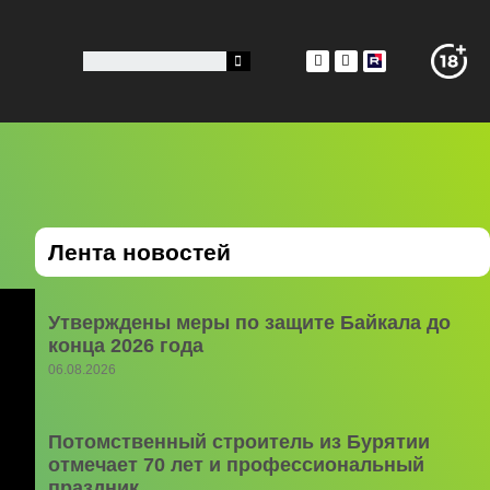
Лента новостей
Утверждены меры по защите Байкала до
конца 2026 года
06.08.2026
Потомственный строитель из Бурятии
отмечает 70 лет и профессиональный
праздник