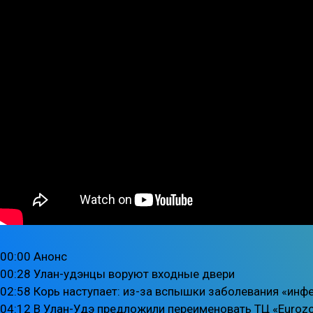
00:00 Анонс
00:28 Улан-удэнцы воруют входные двери
02:58 Корь наступает: из-за вспышки заболевания «инф
04:12 В Улан-Удэ предложили переименовать ТЦ «Euroz