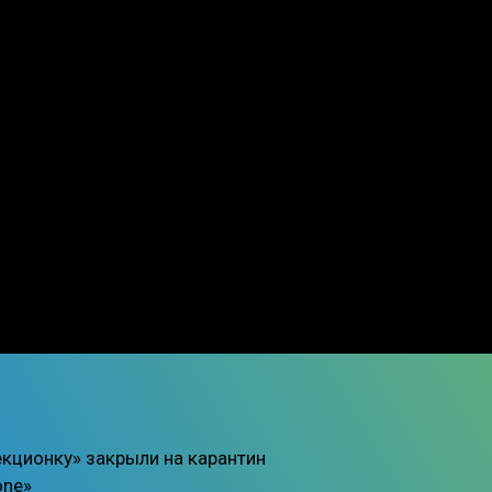
екционку» закрыли на карантин
one»