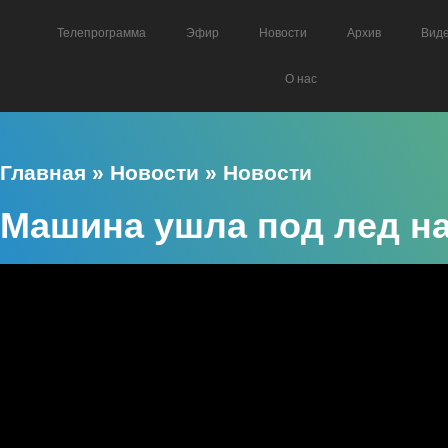
Телепрограмма
Эфир
Новости
Архив
Вид
О нас
Главная
»
Новости
»
Новости
Машина ушла под лед н