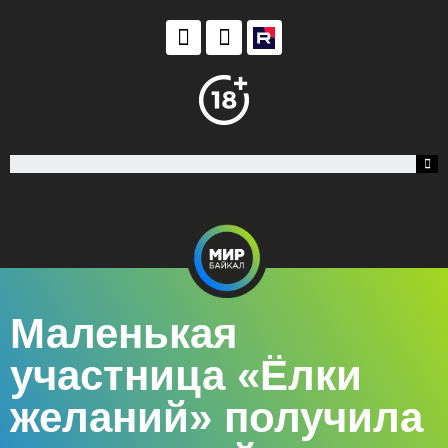
Маленькая
участница «Ёлки
желаний» получила