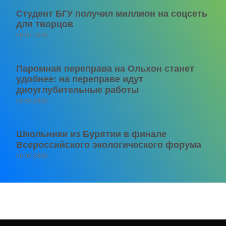
Студент БГУ получил миллион на соцсеть
для творцов
06.08.2026
Паромная переправа на Ольхон станет
удобнее: на переправе идут
дноуглубительные работы
06.08.2026
Школьники из Бурятии в финале
Всероссийского экологического форума
06.08.2026