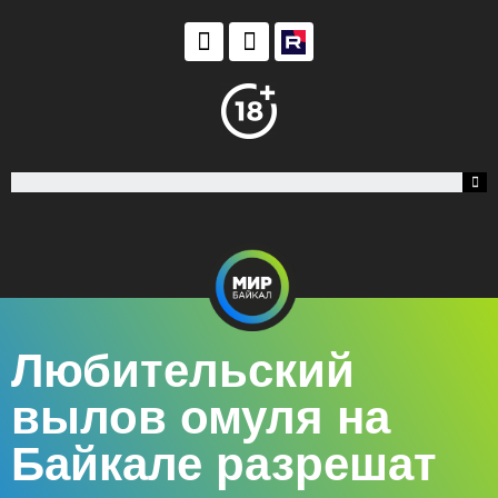
Любительский
вылов омуля на
Байкале разрешат