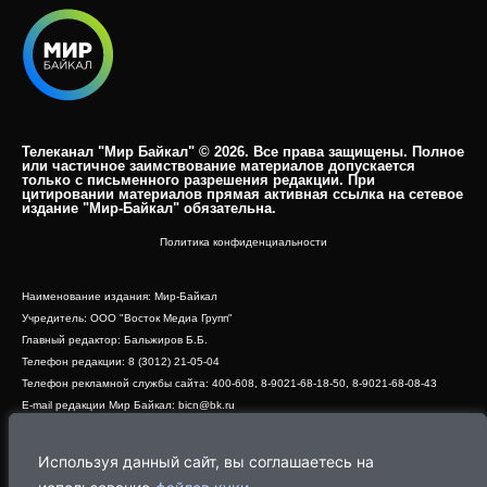
Телеканал "Мир Байкал" © 2026. Все права защищены. Полное
или частичное заимствование материалов допускается
только с письменного разрешения редакции. При
цитировании материалов прямая активная ссылка на сетевое
издание "Мир-Байкал" обязательна.​
Политика конфиденциальности
Наименование издания: Мир-Байкал
Учредитель: ООО "Восток Медиа Групп"
Главный редактор: Бальжиров Б.Б.
Телефон редакции: 8 (3012) 21-05-04
Телефон рекламной службы сайта: 400-608, 8-9021-68-18-50, 8-9021-68-08-43
E-mail редакции Мир Байкал: bicn@bk.ru
Свидетельство о регистрации СМИ ЭЛ № ФС 77 - 83390 от 07.06.2022, выдано
Роскомнадзором
Используя данный сайт, вы соглашаетесь на
Адрес редакции: 670000, г. Улан-Удэ, ул. Профсоюзная, дом 44, офис 1