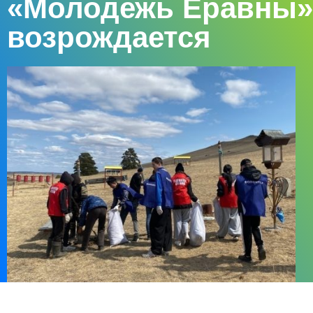
«Молодежь Еравны»
возрождается