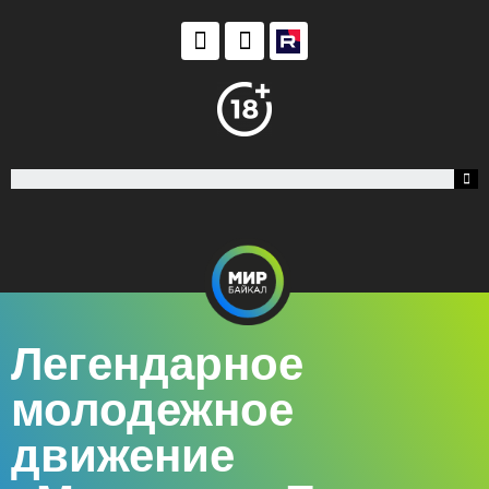
Легендарное
молодежное
движение