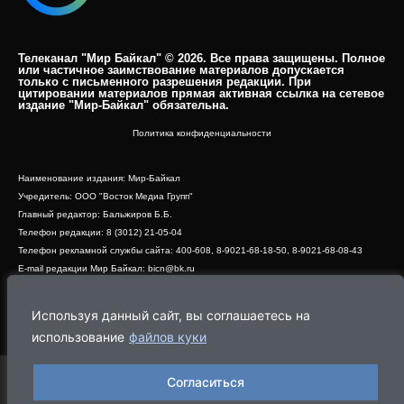
Телеканал "Мир Байкал" © 2026. Все права защищены. Полное
или частичное заимствование материалов допускается
только с письменного разрешения редакции. При
цитировании материалов прямая активная ссылка на сетевое
издание "Мир-Байкал" обязательна.​
Политика конфиденциальности
Наименование издания: Мир-Байкал
Учредитель: ООО "Восток Медиа Групп"
Главный редактор: Бальжиров Б.Б.
Телефон редакции: 8 (3012) 21-05-04
Телефон рекламной службы сайта: 400-608, 8-9021-68-18-50, 8-9021-68-08-43
E-mail редакции Мир Байкал: bicn@bk.ru
Свидетельство о регистрации СМИ ЭЛ № ФС 77 - 83390 от 07.06.2022, выдано
Роскомнадзором
Используя данный сайт, вы соглашаетесь на
Адрес редакции: 670000, г. Улан-Удэ, ул. Профсоюзная, дом 44, офис 1
использование
файлов куки
Согласиться
Программа
Эфир
Новости
Видео
Реклама
О нас