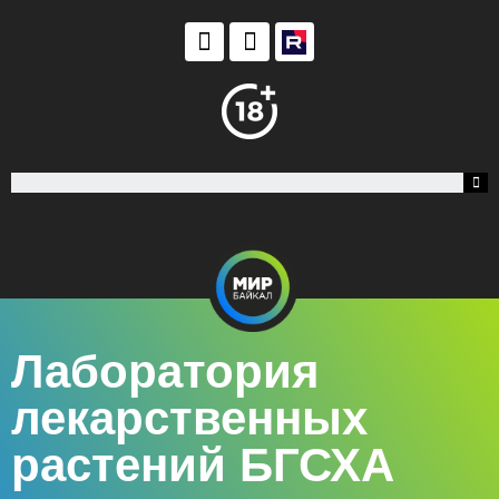
Лаборатория
лекарственных
растений БГСХА