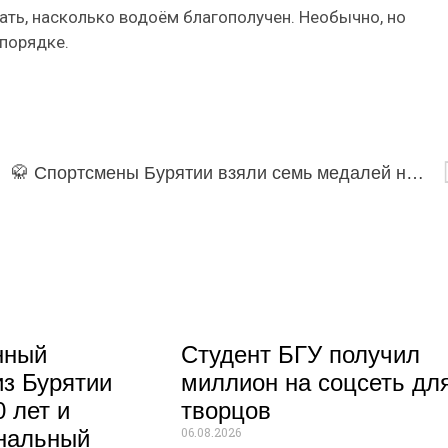
ть, насколько водоём благополучен. Необычно, но
 порядке.
🥋 Спортсмены Бурятии взяли семь медалей на всероссийском турнире по паракаратэ
нный
Студент БГУ получил
из Бурятии
миллион на соцсеть дл
 лет и
творцов
06.08.2026
нальный