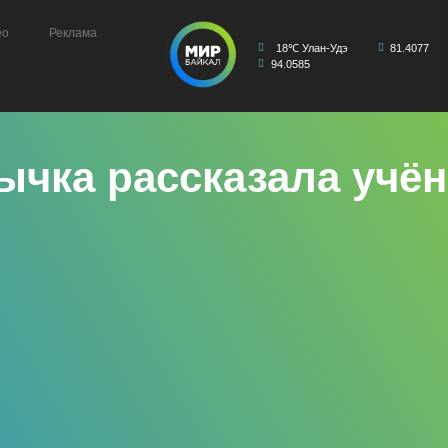
ео
Реклама
18℃ Улан-Удэ
81.4077
94.0585
ычка рассказала учё