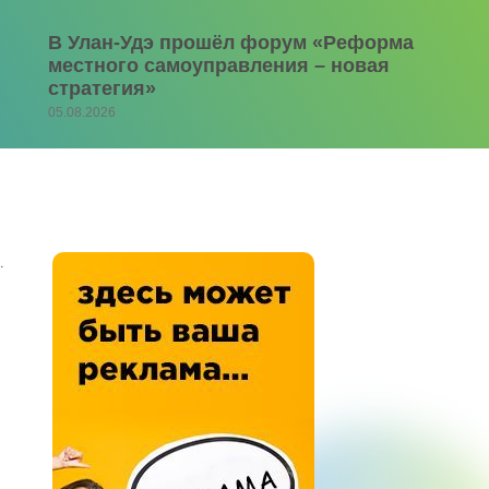
В Улан-Удэ прошёл форум «Реформа
местного самоуправления – новая
стратегия»
05.08.2026
.