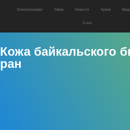
Телепрограмма
Эфир
Новости
Архив
Вид
О нас
Кожа байкальского б
ран