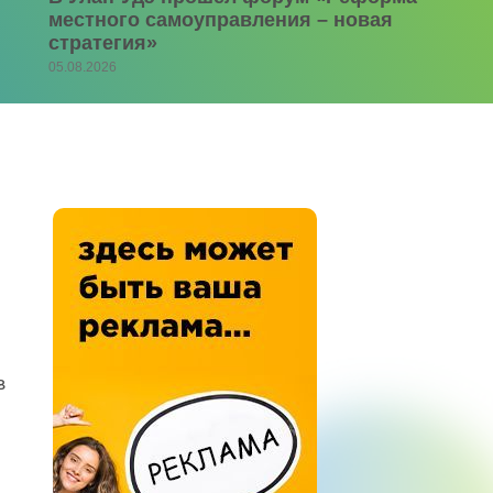
местного самоуправления – новая
стратегия»
05.08.2026
в