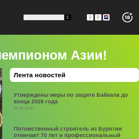
 чемпионом Азии!
Лента новостей
Утверждены меры по защите Байкала до
конца 2026 года
06.08.2026
Потомственный строитель из Бурятии
отмечает 70 лет и профессиональный