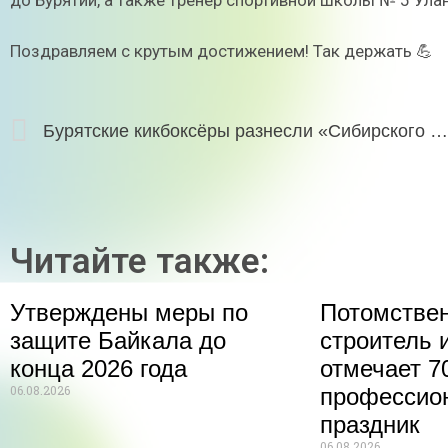
до Бурятии, а также тренер спортивной школы № 5 Ула
Поздравляем с крутым достижением! Так держать 💪
Бурятские кикбоксёры разнесли «Сибирского медведя»: четыре медали за один турнир 🥊
Читайте также:
Утверждены меры по
Потомстве
защите Байкала до
строитель 
конца 2026 года
отмечает 70
06.08.2026
профессио
праздник
06.08.2026