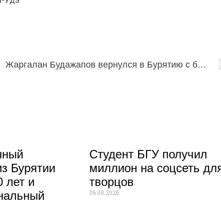
н-Удэ.
Жаргалан Будажапов вернулся в Бурятию с бронзой Первенства Азии 🥉🤼
нный
Студент БГУ получил
из Бурятии
миллион на соцсеть дл
 лет и
творцов
06.08.2026
нальный