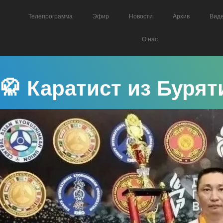
Телепрограмма
Эфир
Новости
Архив
Вид
О нас
🥋 Каратист из Буря