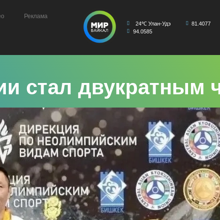
ео
Реклама
24℃ Улан-Удэ
81.4077
94.0585
тии стал двукратным