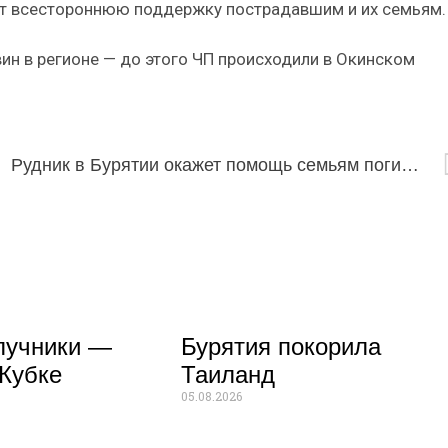
т всестороннюю поддержку пострадавшим и их семьям.
ин в регионе — до этого ЧП происходили в Окинском
збекистане
Рудник в Бурятии окажет помощь семьям погибших при сходе лавины
лучники —
Бурятия покорила
Кубке
Таиланд
05.08.2026