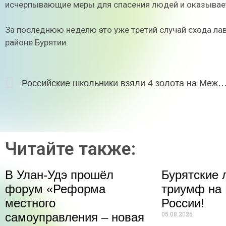
исчерпывающие меры для спасения людей и оказывае
За последнюю неделю это уже третий случай схода лав
районе Бурятии.
Российские школьники взяли 4 золота на Международной олимпиаде по биологии в У
Читайте также:
В Улан-Удэ прошёл
Бурятские 
форум «Реформа
триумф на 
местного
России!
05.08.2026
самоуправления – новая