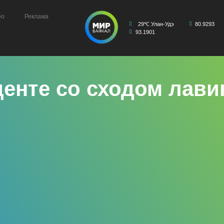
ео
Реклама
29℃ Улан-Удэ
80.9293
93.1901
енте со сходом лави