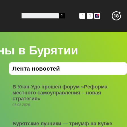
ны в Бурятии
Лента новостей
В Улан-Удэ прошёл форум «Реформа
местного самоуправления – новая
стратегия»
05.08.2026
Бурятские лучники — триумф на Кубке