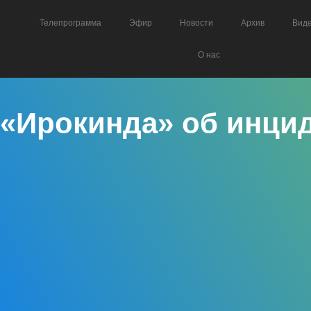
Телепрограмма
Эфир
Новости
Архив
Вид
О нас
«Ирокинда» об инцид