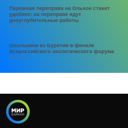
Паромная переправа на Ольхон станет
удобнее: на переправе идут
дноуглубительные работы
06.08.2026
Школьники из Бурятии в финале
Всероссийского экологического форума
06.08.2026