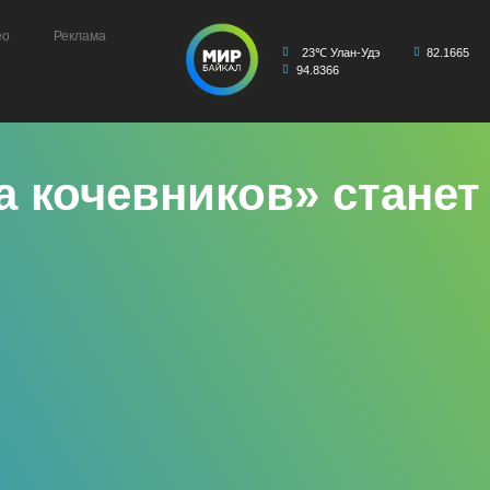
ео
Реклама
23℃ Улан-Удэ
82.1665
94.8366
а кочевников» стане