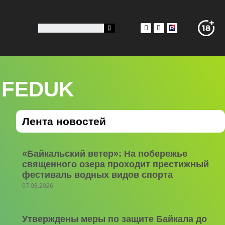
т FEDUK
Лента новостей
«Байкальский ветер»: На побережье
священного озера проходит престижный
фестиваль водных видов спорта
07.08.2026
Утверждены меры по защите Байкала до