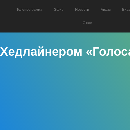
Телепрограмма
Эфир
Новости
Архив
Вид
О нас
Хедлайнером «Голос