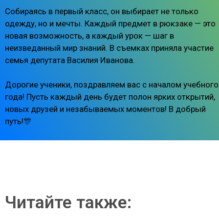
Собираясь в первый класс, он выбирает не только
одежду, но и мечты. Каждый предмет в рюкзаке — это
новая возможность, а каждый урок — шаг в
неизведанный мир знаний. В съемках приняла участие
семья депутата Василия Иванова.
Дорогие ученики, поздравляем вас с началом учебного
года! Пусть каждый день будет полон ярких открытий,
новых друзей и незабываемых моментов! В добрый
путь!🎊
Читайте также: