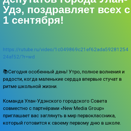
Удэ, поздравляет всех с
1 сентября!
https://rutube.ru/video/1c049869c21ef62ada59281254
24af52/?r=wd
📚Сегодня особенный день! Утро, полное волнения и
радости, когда маленькие сердца впервые стучат в
ритме школьной жизни.
Команда Улан-Удэнского городского Совета
совместно с партнёрами «New Media Group»
приглашает вас заглянуть в мир первоклассника,
который готовится к своему первому дню в школе.