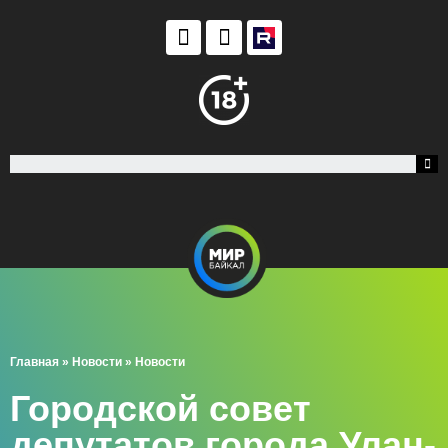
Главная
»
Новости
»
Новости
Городской совет
депутатов города Улан-