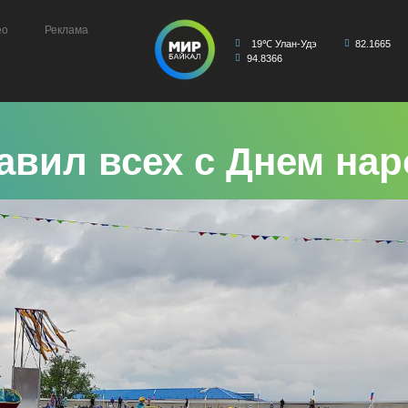
ео
Реклама
19℃ Улан-Удэ
82.1665
94.8366
авил всех с Днем на