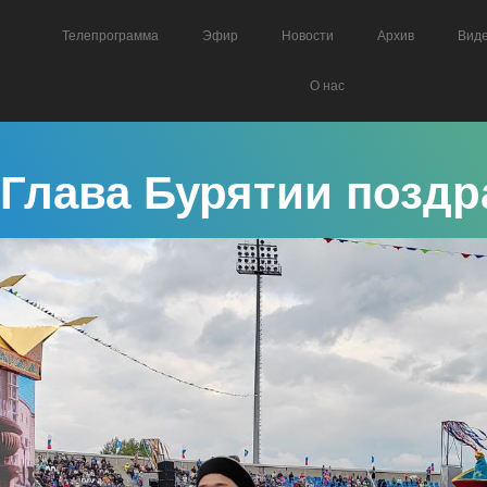
Телепрограмма
Эфир
Новости
Архив
Вид
О нас
Глава Бурятии поздр