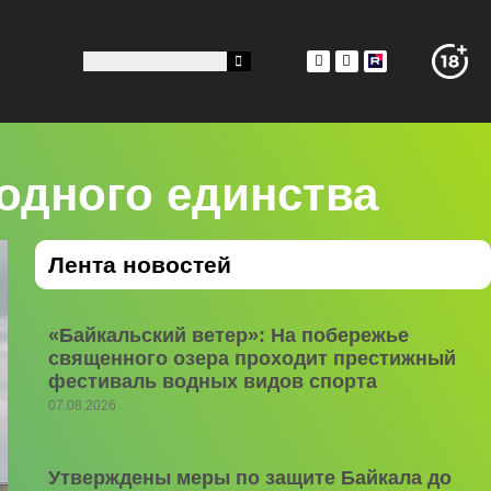
родного единства
Лента новостей
«Байкальский ветер»: На побережье
священного озера проходит престижный
фестиваль водных видов спорта
07.08.2026
Утверждены меры по защите Байкала до