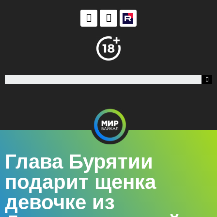
Глава Бурятии
подарит щенка
девочке из