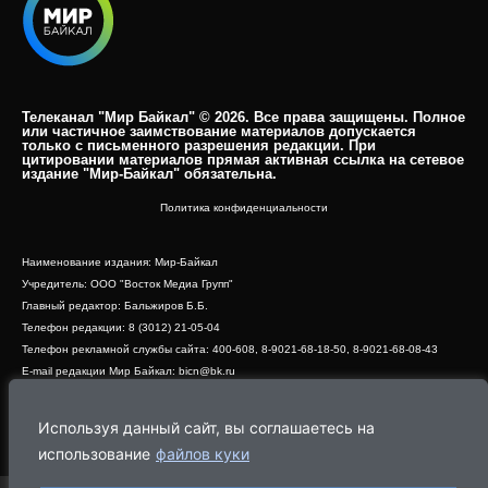
Телеканал "Мир Байкал" © 2026. Все права защищены. Полное
или частичное заимствование материалов допускается
только с письменного разрешения редакции. При
цитировании материалов прямая активная ссылка на сетевое
издание "Мир-Байкал" обязательна.​
Политика конфиденциальности
Наименование издания: Мир-Байкал
Учредитель: ООО "Восток Медиа Групп"
Главный редактор: Бальжиров Б.Б.
Телефон редакции: 8 (3012) 21-05-04
Телефон рекламной службы сайта: 400-608, 8-9021-68-18-50, 8-9021-68-08-43
E-mail редакции Мир Байкал: bicn@bk.ru
Свидетельство о регистрации СМИ ЭЛ № ФС 77 - 83390 от 07.06.2022, выдано
Роскомнадзором
Используя данный сайт, вы соглашаетесь на
Адрес редакции: 670000, г. Улан-Удэ, ул. Профсоюзная, дом 44, офис 1
использование
файлов куки