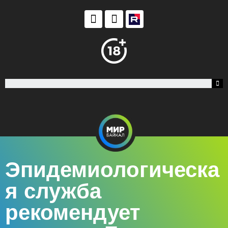
Эпидемиологическа
я служба
рекомендует