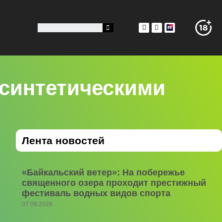
осинтетическими
Лента новостей
«Байкальский ветер»: На побережье
священного озера проходит престижный
фестиваль водных видов спорта
07.08.2026