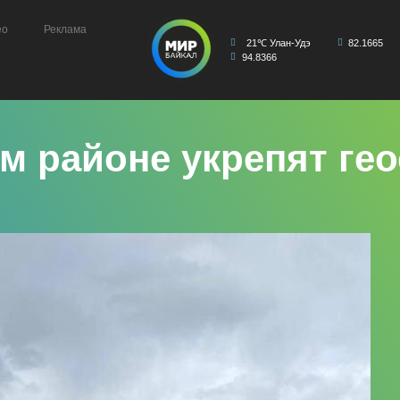
ео
Реклама
21℃ Улан-Удэ
82.1665
94.8366
м районе укрепят ге