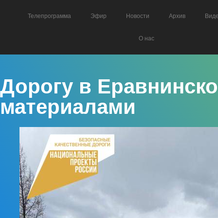
Телепрограмма
Эфир
Новости
Архив
Вид
О нас
Дорогу в Еравнинско
материалами