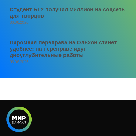
Студент БГУ получил миллион на соцсеть
для творцов
06.08.2026
Паромная переправа на Ольхон станет
удобнее: на переправе идут
дноуглубительные работы
06.08.2026