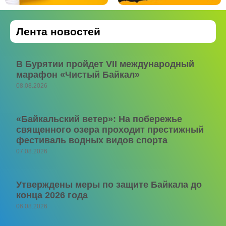
Лента новостей
В Бурятии пройдет VII международный
марафон «Чистый Байкал»
08.08.2026
«Байкальский ветер»: На побережье
священного озера проходит престижный
фестиваль водных видов спорта
07.08.2026
Утверждены меры по защите Байкала до
конца 2026 года
06.08.2026