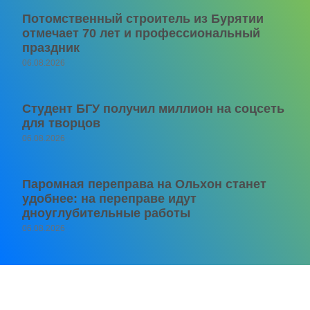
Потомственный строитель из Бурятии
отмечает 70 лет и профессиональный
праздник
06.08.2026
Студент БГУ получил миллион на соцсеть
для творцов
06.08.2026
Паромная переправа на Ольхон станет
удобнее: на переправе идут
дноуглубительные работы
06.08.2026