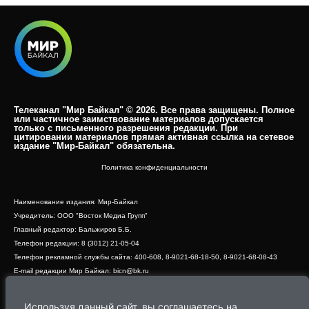
Телеканал "Мир Байкал" © 2026. Все права защищены. Полное
или частичное заимствование материалов допускается
только с письменного разрешения редакции. При
цитировании материалов прямая активная ссылка на сетевое
издание "Мир-Байкал" обязательна.​
Политика конфиденциальности
Наименование издания: Мир-Байкал
Учредитель: ООО "Восток Медиа Групп"
Главный редактор: Бальжиров Б.Б.
Телефон редакции: 8 (3012) 21-05-04
Телефон рекламной службы сайта: 400-608, 8-9021-68-18-50, 8-9021-68-08-43
E-mail редакции Мир Байкал: bicn@bk.ru
Свидетельство о регистрации СМИ ЭЛ № ФС 77 - 83390 от 07.06.2022, выдано
Роскомнадзором
Используя данный сайт, вы соглашаетесь на
Адрес редакции: 670000, г. Улан-Удэ, ул. Профсоюзная, дом 44, офис 1