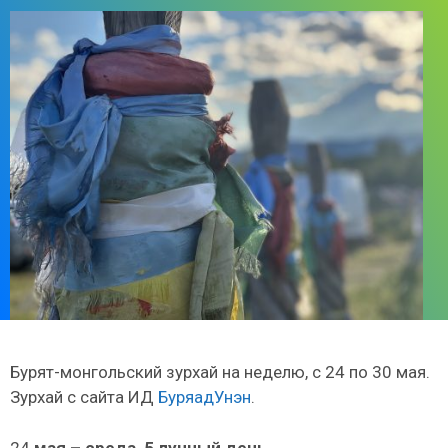
Бурят-монгольский зурхай на неделю, с 24 по 30 мая.
Зурхай с сайта ИД
БуряадУнэн
.
24
мая – среда, 5 лунный день