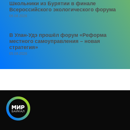
Школьники из Бурятии в финале
Всероссийского экологического форума
06.08.2026
В Улан-Удэ прошёл форум «Реформа
местного самоуправления – новая
стратегия»
05.08.2026