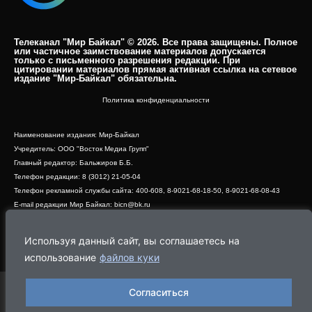
Телеканал "Мир Байкал" © 2026. Все права защищены. Полное
или частичное заимствование материалов допускается
только с письменного разрешения редакции. При
цитировании материалов прямая активная ссылка на сетевое
издание "Мир-Байкал" обязательна.​
Политика конфиденциальности
Наименование издания: Мир-Байкал
Учредитель: ООО "Восток Медиа Групп"
Главный редактор: Бальжиров Б.Б.
Телефон редакции: 8 (3012) 21-05-04
Телефон рекламной службы сайта: 400-608, 8-9021-68-18-50, 8-9021-68-08-43
E-mail редакции Мир Байкал: bicn@bk.ru
Свидетельство о регистрации СМИ ЭЛ № ФС 77 - 83390 от 07.06.2022, выдано
Роскомнадзором
Используя данный сайт, вы соглашаетесь на
Адрес редакции: 670000, г. Улан-Удэ, ул. Профсоюзная, дом 44, офис 1
использование
файлов куки
Согласиться
Программа
Эфир
Новости
Видео
Реклама
О нас