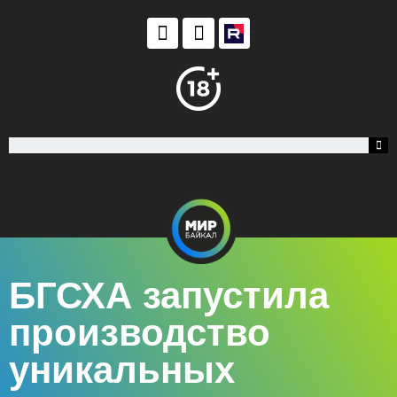
БГСХА запустила
производство
уникальных