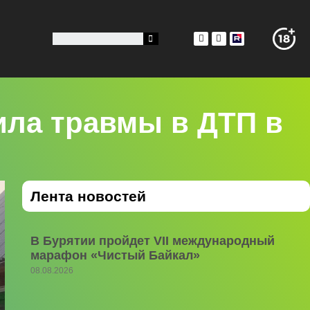
ила травмы в ДТП в
Лента новостей
В Бурятии пройдет VII международный
марафон «Чистый Байкал»
08.08.2026