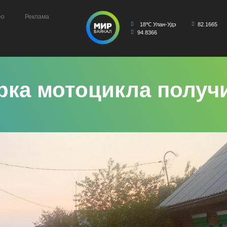
ео
Реклама
18℃ Улан-Удэ
82.1665
94.8366
рка мотоцикла получ