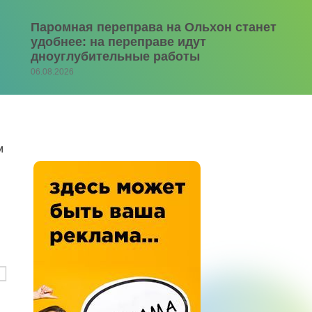
Паромная переправа на Ольхон станет
удобнее: на переправе идут
дноуглубительные работы
06.08.2026
м