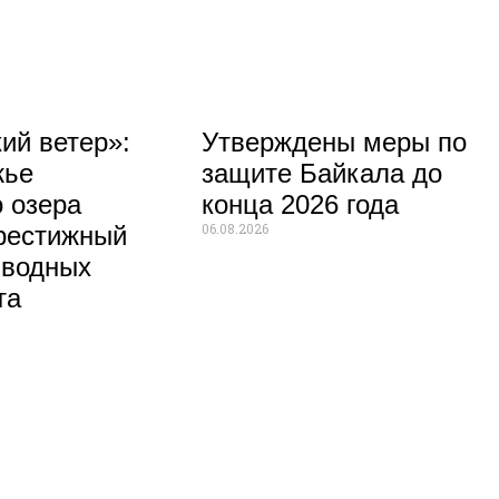
ий ветер»:
Утверждены меры по
жье
защите Байкала до
 озера
конца 2026 года
06.08.2026
рестижный
 водных
та