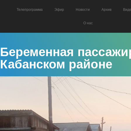
Телепрограмма
Эфир
Новости
Архив
Вид
О нас
Беременная пассажи
Кабанском районе