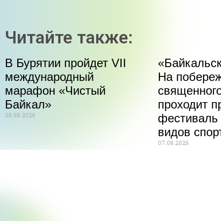
Читайте также:
В Бурятии пройдет VII
«Байкальск
международный
На побере
марафон «Чистый
священного
Байкал»
проходит п
08.08.2026
фестиваль
видов спор
07.08.2026