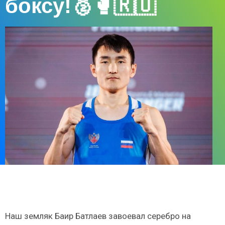
боксу!🥈🥊🇷🇺
Наш земляк Баир Батлаев завоевал серебро на