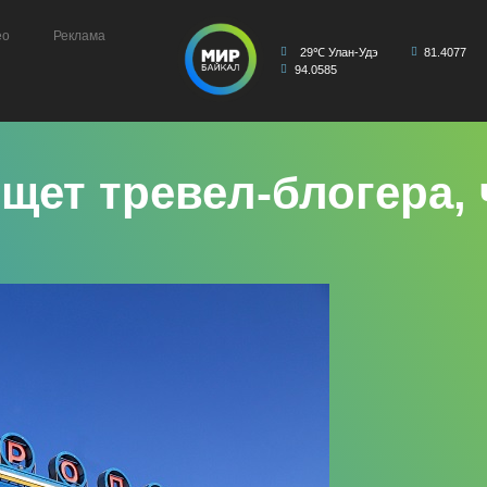
ео
Реклама
29℃ Улан-Удэ
81.4077
94.0585
щет тревел-блогера, 