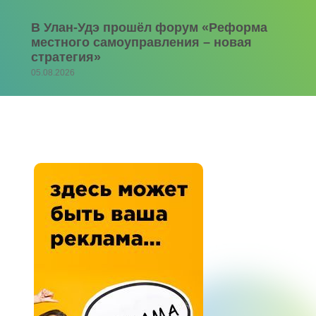
В Улан-Удэ прошёл форум «Реформа
местного самоуправления – новая
стратегия»
05.08.2026