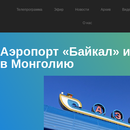
Телепрограмма
Эфир
Новости
Архив
Вид
О нас
Аэропорт «Байкал» и
в Монголию