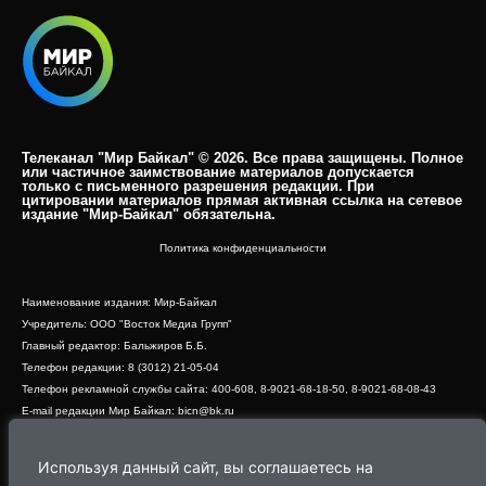
Телеканал "Мир Байкал" © 2026. Все права защищены. Полное
или частичное заимствование материалов допускается
только с письменного разрешения редакции. При
цитировании материалов прямая активная ссылка на сетевое
издание "Мир-Байкал" обязательна.​
Политика конфиденциальности
Наименование издания: Мир-Байкал
Учредитель: ООО "Восток Медиа Групп"
Главный редактор: Бальжиров Б.Б.
Телефон редакции: 8 (3012) 21-05-04
Телефон рекламной службы сайта: 400-608, 8-9021-68-18-50, 8-9021-68-08-43
E-mail редакции Мир Байкал: bicn@bk.ru
Свидетельство о регистрации СМИ ЭЛ № ФС 77 - 83390 от 07.06.2022, выдано
Роскомнадзором
Используя данный сайт, вы соглашаетесь на
Адрес редакции: 670000, г. Улан-Удэ, ул. Профсоюзная, дом 44, офис 1