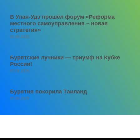
В Улан-Удэ прошёл форум «Реформа
местного самоуправления – новая
стратегия»
05.08.2026
Бурятские лучники — триумф на Кубке
России!
05.08.2026
Бурятия покорила Таиланд
05.08.2026