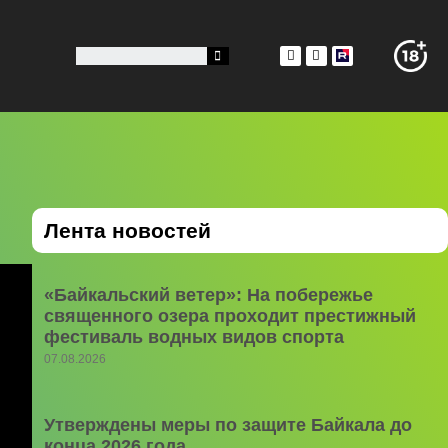
Лента новостей
«Байкальский ветер»: На побережье
священного озера проходит престижный
фестиваль водных видов спорта
07.08.2026
Утверждены меры по защите Байкала до
конца 2026 года