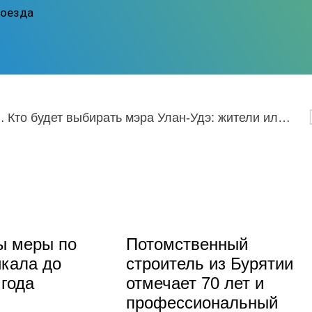
поезда
вропы. День с чемпионом.
Кто будет выбирать мэра Улан-Удэ: жители или депутаты?
ы меры по
Потомственный
кала до
строитель из Бурятии
 года
отмечает 70 лет и
профессиональный