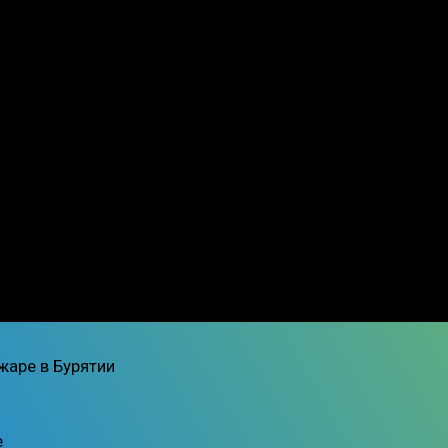
жаре в Бурятии
е