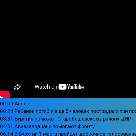
00:00 Анонс
00:24 Ребенок погиб и еще 5 человек пострадали при по
03:31 Бурятия поможет Старобешевскому району ДНР
04:31 Авиазаводчане помогают фронту
06:14 В Бурятии 1 марта пройдет досрочное голосовани