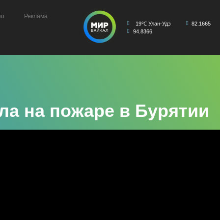
ео
Реклама
19℃ Улан-Удэ
82.1665
94.8366
ла на пожаре в Бурятии