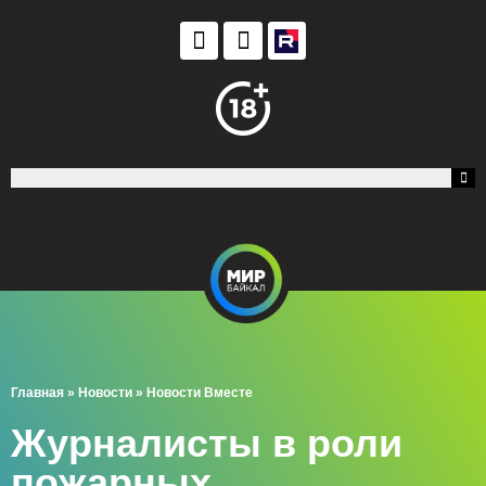
Главная
»
Новости
»
Новости Вместе
Журналисты в роли
пожарных