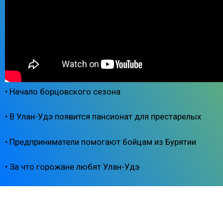
• Начало борцовского сезона
• В Улан-Удэ появится пансионат для престарелых
• Предприниматели помогают бойцам из Бурятии
• За что горожане любят Улан-Удэ