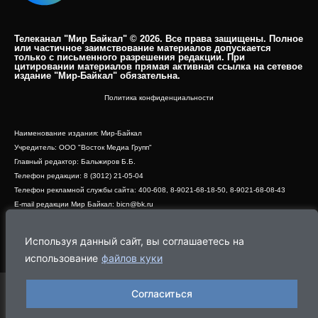
Телеканал "Мир Байкал" © 2026. Все права защищены. Полное
или частичное заимствование материалов допускается
только с письменного разрешения редакции. При
цитировании материалов прямая активная ссылка на сетевое
издание "Мир-Байкал" обязательна.​
Политика конфиденциальности
Наименование издания: Мир-Байкал
Учредитель: ООО "Восток Медиа Групп"
Главный редактор: Бальжиров Б.Б.
Телефон редакции: 8 (3012) 21-05-04
Телефон рекламной службы сайта: 400-608, 8-9021-68-18-50, 8-9021-68-08-43
E-mail редакции Мир Байкал: bicn@bk.ru
Свидетельство о регистрации СМИ ЭЛ № ФС 77 - 83390 от 07.06.2022, выдано
Роскомнадзором
Используя данный сайт, вы соглашаетесь на
Адрес редакции: 670000, г. Улан-Удэ, ул. Профсоюзная, дом 44, офис 1
использование
файлов куки
Согласиться
Программа
Эфир
Новости
Видео
Реклама
О нас