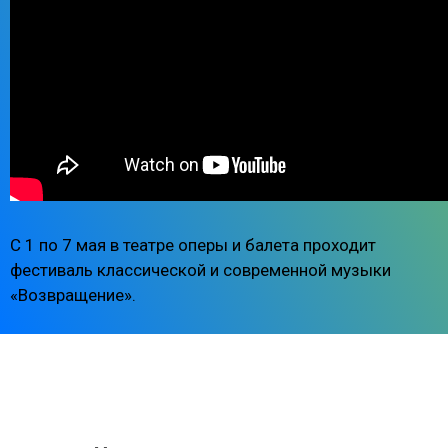
С 1 по 7 мая в театре оперы и балета проходит
фестиваль классической и современной музыки
«Возвращение».