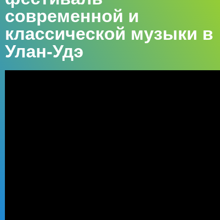
современной и
классической музыки в
Улан-Удэ