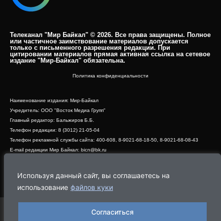
Телеканал "Мир Байкал" © 2026. Все права защищены. Полное
или частичное заимствование материалов допускается
только с письменного разрешения редакции. При
цитировании материалов прямая активная ссылка на сетевое
издание "Мир-Байкал" обязательна.​
Политика конфиденциальности
Наименование издания: Мир-Байкал
Учредитель: ООО "Восток Медиа Групп"
Главный редактор: Бальжиров Б.Б.
Телефон редакции: 8 (3012) 21-05-04
Телефон рекламной службы сайта: 400-608, 8-9021-68-18-50, 8-9021-68-08-43
E-mail редакции Мир Байкал: bicn@bk.ru
Свидетельство о регистрации СМИ ЭЛ № ФС 77 - 83390 от 07.06.2022, выдано
Роскомнадзором
Используя данный сайт, вы соглашаетесь на
Адрес редакции: 670000, г. Улан-Удэ, ул. Профсоюзная, дом 44, офис 1
использование
файлов куки
Согласиться
Программа
Эфир
Новости
Видео
Реклама
О нас