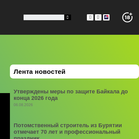
Лента новостей
Утверждены меры по защите Байкала до
конца 2026 года
06.08.2026
Потомственный строитель из Бурятии
отмечает 70 лет и профессиональный
праздник