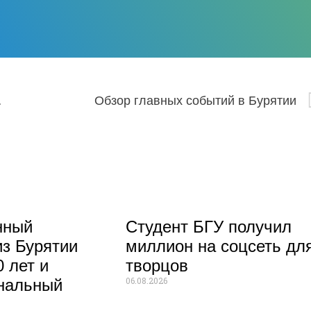
ставка Хунну
Обзор главных событий в Бурятии
нный
Студент БГУ получил
из Бурятии
миллион на соцсеть дл
 лет и
творцов
06.08.2026
нальный