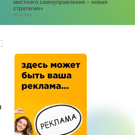
местного самоуправления – новая
стратегия»
05.08.2026
я