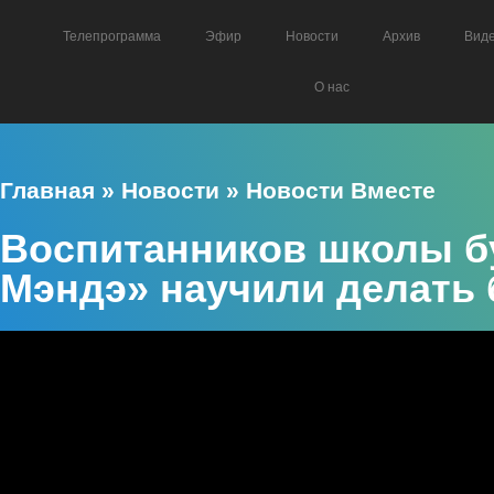
Телепрограмма
Эфир
Новости
Архив
Вид
О нас
Главная
»
Новости
»
Новости Вместе
Воспитанников школы б
Мэндэ» научили делать 