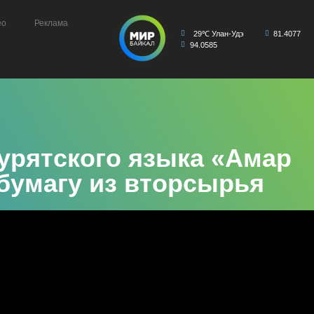
ео
Реклама
29℃ Улан-Удэ
81.4077
94.0585
урятского языка «Амар
бумагу из вторсырья