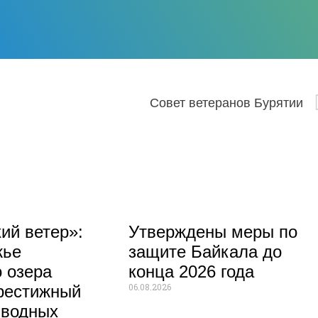
Совет ветеранов Бурятии
ий ветер»:
Утверждены меры по
жье
защите Байкала до
 озера
конца 2026 года
06.08.2026
рестижный
 водных