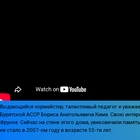
Выдающийся хормейстер, талантливый педагог и уважае
Бурятской АССР Бориса Анатольевича Кима. Свою интер
Фрунзе. Сейчас на стене этого дома, увековечили памят
не стало в 2007-ом году в возрасте 55-ти лет.