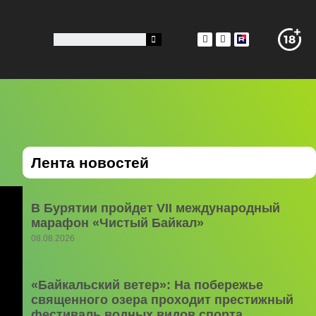
Лента новостей
В Бурятии пройдет VII международный
марафон «Чистый Байкал»
08.08.2026
«Байкальский ветер»: На побережье
священного озера проходит престижный
фестиваль водных видов спорта