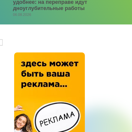
удобнее: на переправе идут
дноуглубительные работы
06.08.2026