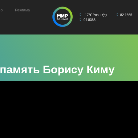
ео
Реклама
17℃ Улан-Удэ
82.1665
94.8366
 память Борису Киму