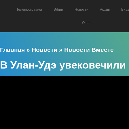
Телепрограмма
Эфир
Новости
Архив
Вид
О нас
Главная
»
Новости
»
Новости Вместе
В Улан-Удэ увековечили