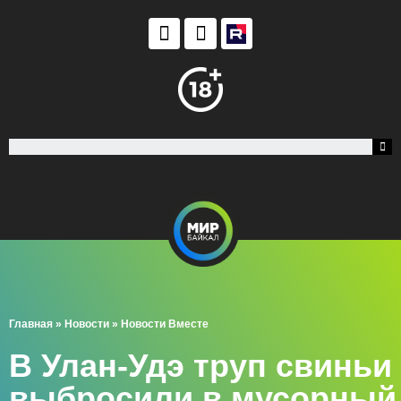
Главная
»
Новости
»
Новости Вместе
В Улан-Удэ труп свиньи
выбросили в мусорный