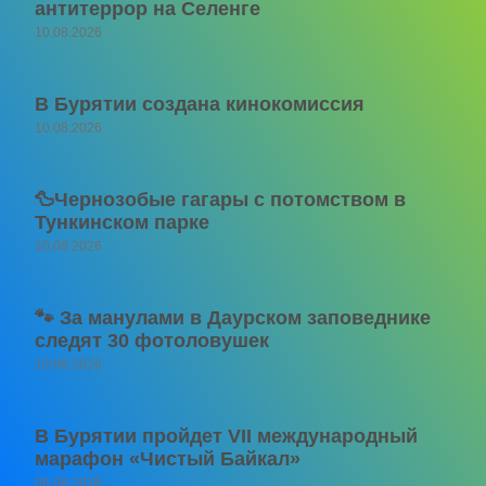
антитеррор на Селенге
10.08.2026
В Бурятии создана кинокомиссия
10.08.2026
🦆Чернозобые гагары с потомством в
Тункинском парке
10.08.2026
🐾 За манулами в Даурском заповеднике
следят 30 фотоловушек
10.08.2026
В Бурятии пройдет VII международный
марафон «Чистый Байкал»
08.08.2026